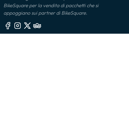
BikeSquare per la vendita di pacchetti che si
Monferrato
appoggiano sui partner di BikeSquare.
Montalbano Jonico
Monviso
Altre sezioni
Oltrepò Pavese
🙎‍♂️ Chi siamo
Palermo
📧 Contatti
🤔 FAQ
Parco delle Serre
👔 Per le aziende
Parma
📱 App
Piana di Sibari