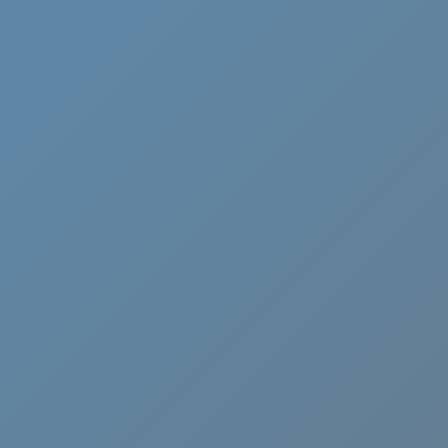
Cammino di Oropa
Canavese
Castelli Romani
Cervia
Chianti
Ciociaria
Crema