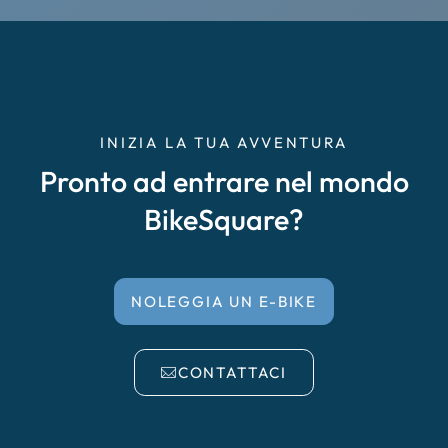
Cremona
Delta del Po
Empoli
INIZIA LA TUA AVVENTURA
Pronto ad entrare nel mondo
Enna Caltanissetta
BikeSquare?
Faenza, Forlì, Cesena
Falciano del Massico
NOLEGGIA UN E-BIKE
Garda
CONTATTACI
Irpinia