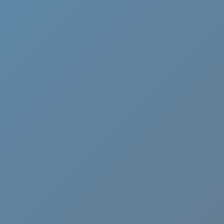
Cammino di Oropa
Canavese
Castelli Romani
Cervia
Chianti
Ciociaria
Crema