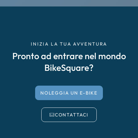
Cremona
Delta del Po
Empoli
INIZIA LA TUA AVVENTURA
Pronto ad entrare nel mondo
Enna Caltanissetta
BikeSquare?
Faenza, Forlì, Cesena
Falciano del Massico
NOLEGGIA UN E-BIKE
Garda
CONTATTACI
Irpinia