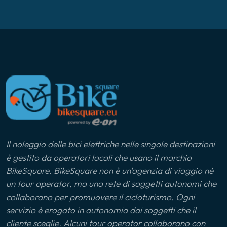
Lago di Como
Lago di Varese
Langhe
Liguria
Ljubljana
Il noleggio delle bici elettriche nelle singole destinazioni
Lunigiana
è gestito da operatori locali che usano il marchio
BikeSquare. BikeSquare non è un'agenzia di viaggio nè
Marca Maceratese
un tour operator, ma una rete di soggetti autonomi che
collaborano per promuovere il cicloturismo. Ogni
Maremma
servizio è erogato in autonomia dai soggetti che il
cliente sceglie. Alcuni tour operator collaborano con