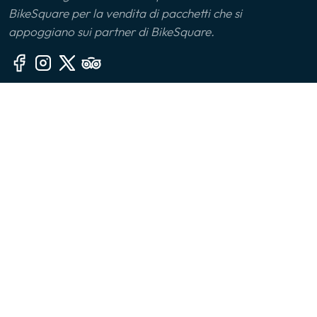
BikeSquare per la vendita di pacchetti che si
Monferrato
appoggiano sui partner di BikeSquare.
Montalbano Jonico
Monviso
Altre sezioni
Oltrepò Pavese
🙎‍♂️ Chi siamo
Palermo
📧 Contatti
🤔 FAQ
Parco delle Serre
👔 Per le aziende
Parma
📱 App
Piana di Sibari