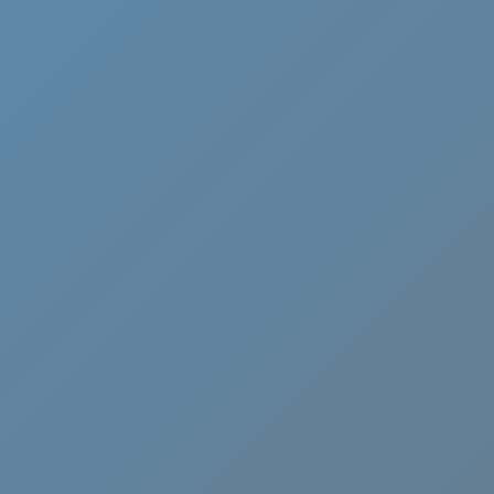
Cammino di Oropa
Canavese
Castelli Romani
Cervia
Chianti
Ciociaria
Crema