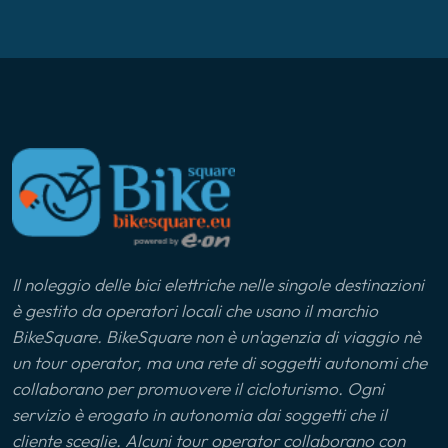
Lago di Como
Lago di Varese
Langhe
Liguria
Ljubljana
Il noleggio delle bici elettriche nelle singole destinazioni
Lunigiana
è gestito da operatori locali che usano il marchio
BikeSquare. BikeSquare non è un'agenzia di viaggio nè
Marca Maceratese
un tour operator, ma una rete di soggetti autonomi che
collaborano per promuovere il cicloturismo. Ogni
Maremma
servizio è erogato in autonomia dai soggetti che il
cliente sceglie. Alcuni tour operator collaborano con