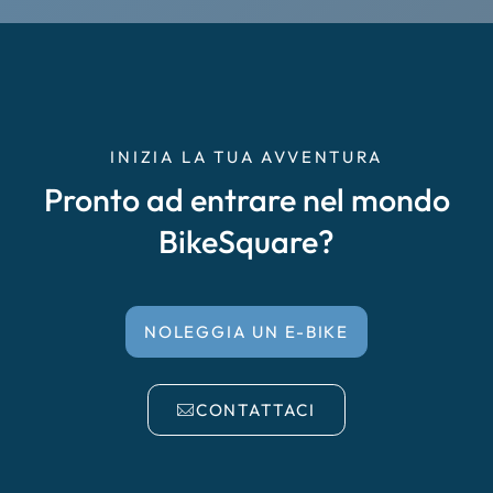
Cremona
Delta del Po
Empoli
INIZIA LA TUA AVVENTURA
Pronto ad entrare nel mondo
Enna Caltanissetta
BikeSquare?
Faenza, Forlì, Cesena
Falciano del Massico
NOLEGGIA UN E-BIKE
Garda
CONTATTACI
Irpinia