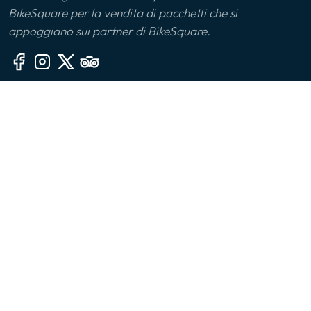
BikeSquare per la vendita di pacchetti che si
Monferrato
appoggiano sui partner di BikeSquare.
Montalbano Jonico
Monviso
Altre sezioni
Oltrepò Pavese
🙎‍♂️ Chi siamo
Palermo
📧 Contatti
🤔 FAQ
Parco delle Serre
👔 Per le aziende
Parma
📱 App
Piana di Sibari