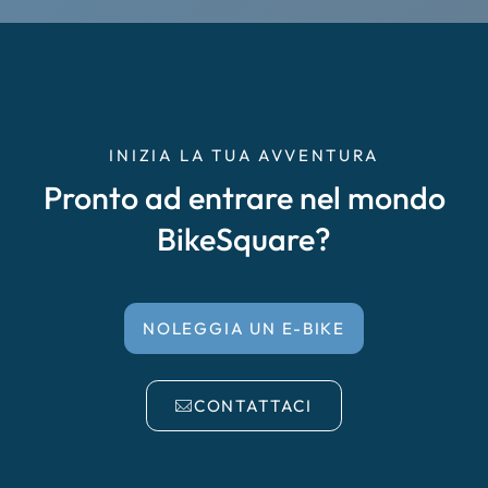
Cremona
Delta del Po
Empoli
INIZIA LA TUA AVVENTURA
Pronto ad entrare nel mondo
Enna Caltanissetta
BikeSquare?
Faenza, Forlì, Cesena
Falciano del Massico
NOLEGGIA UN E-BIKE
Garda
CONTATTACI
Irpinia