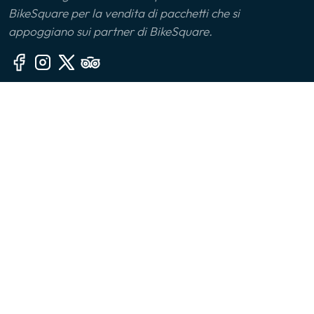
BikeSquare per la vendita di pacchetti che si
Monferrato
appoggiano sui partner di BikeSquare.
Montalbano Jonico
Monviso
Altre sezioni
Oltrepò Pavese
🙎‍♂️ Chi siamo
Palermo
📧 Contatti
🤔 FAQ
Parco delle Serre
👔 Per le aziende
Parma
📱 App
Piana di Sibari