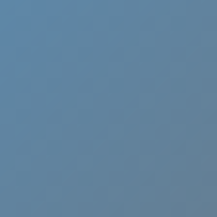
Cammino di Oropa
Canavese
Castelli Romani
Cervia
Chianti
Ciociaria
Crema