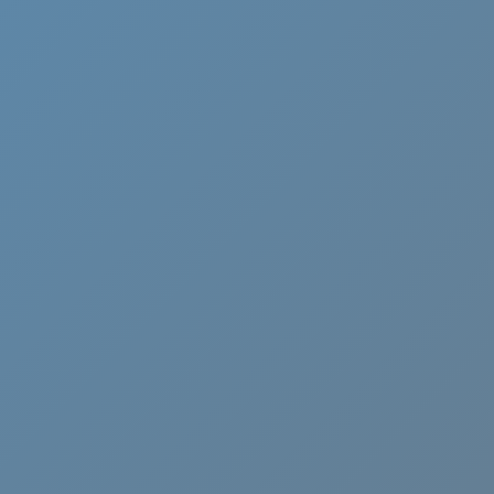
Cammino di Oropa
Canavese
Castelli Romani
Cervia
Chianti
Ciociaria
Crema