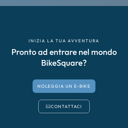
Cremona
Delta del Po
Empoli
INIZIA LA TUA AVVENTURA
Pronto ad entrare nel mondo
Enna Caltanissetta
BikeSquare?
Faenza, Forlì, Cesena
Falciano del Massico
NOLEGGIA UN E-BIKE
Garda
CONTATTACI
Irpinia