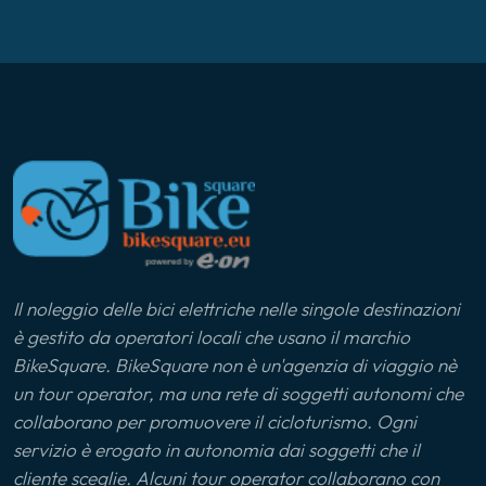
Lago di Como
Lago di Varese
Langhe
Liguria
Ljubljana
Il noleggio delle bici elettriche nelle singole destinazioni
Lunigiana
è gestito da operatori locali che usano il marchio
BikeSquare. BikeSquare non è un'agenzia di viaggio nè
Marca Maceratese
un tour operator, ma una rete di soggetti autonomi che
collaborano per promuovere il cicloturismo. Ogni
Maremma
servizio è erogato in autonomia dai soggetti che il
cliente sceglie. Alcuni tour operator collaborano con