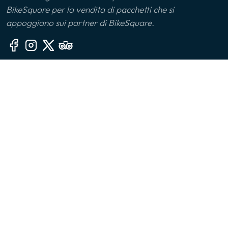
BikeSquare per la vendita di pacchetti che si
Monferrato
appoggiano sui partner di BikeSquare.
Montalbano Jonico
Monviso
Altre sezioni
Oltrepò Pavese
🙎‍♂️ Chi siamo
Palermo
📧 Contatti
🤔 FAQ
Parco delle Serre
👔 Per le aziende
Parma
📱 App
Piana di Sibari