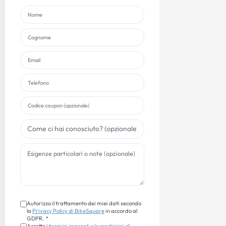
Autorizzo il trattamento dei miei dati secondo
la
Privacy Policy di BikeSquare
in accordo al
GDPR.
*
Accetto i
termini generali e le condizioni di