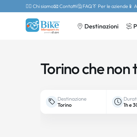
🙎‍♂️ Chi siamo
📧 Contatti
🤔 FAQ
👔 Per le aziende
📱 
Destinazioni
P
Torino che non t
Destinazione
Dura
Torino
1h e 3