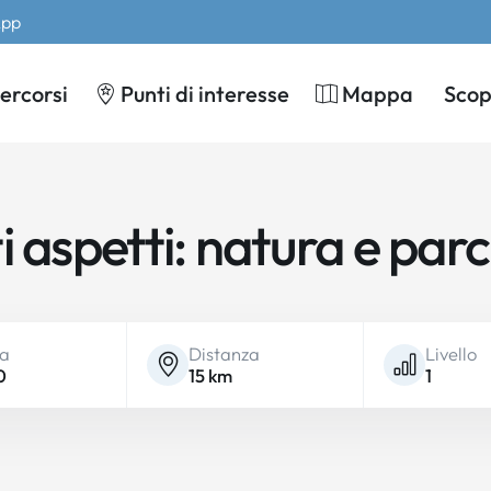
App
ercorsi
Punti di interesse
Mappa
Scopr
i aspetti: natura e parc
ta
Distanza
Livello
0
15 km
1