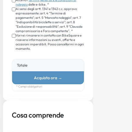
noleggio
delle e-bike.
*
Ai sensi degli artt. 1341 e 1342 c.c. approvo
espressamente: art. 4 "Termine di
pagamento"; art. 5 "Mancato noleggio"; art. 7
"Indisponibilità biciclette o servizi"; art. 8
"Esclusione di responsabilità"; art. 9 "Clausola
compromissoria e Foro competente".
*
Vorrei rimanere in contatto con BikeSquare e
ricevere informazioni su eventi, offerte e
occasioni imperdibili. Posso cancellarmi in ogni
momento.
Totale
Acquista ora
→
* Campi obbligatori
Cosa comprende