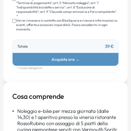
"Termine di pagamento"; art. 5 "Mancato noleggio"; art. 7
"Indisponibilità biciclette o servizi"; art. 8 "Esclusione di
responsabilità"; art. 9 "Clausola compromissoria e Foro competente".
*
Vorrei rimanere in contatto con BikeSquare e ricevere informazioni su
eventi, offerte e occasioni imperdibili. Posso cancellarmi in ogni
momento.
39 €
Totale
Acquista ora
→
* Campi obbligatori
Cosa comprende
Noleggio e-bike per mezza giornata (dalle
14,30) e 1 aperitivo presso la vineria ristorante
RossoRubino con assaggio di 5 piatti della
cucina piemontese serviti con Vermouth Spritz.