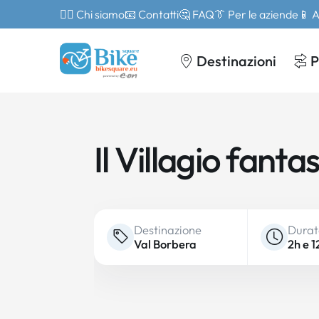
🙎‍♂️ Chi siamo
📧 Contatti
🤔 FAQ
👔 Per le aziende
📱 
Destinazioni
P
Il Villagio fan
Destinazione
Dura
Val Borbera
2h e 1