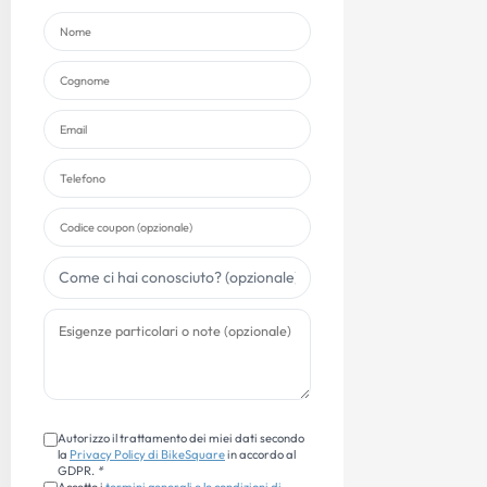
Autorizzo il trattamento dei miei dati secondo
la
Privacy Policy di BikeSquare
in accordo al
GDPR.
*
Accetto i
termini generali e le condizioni di