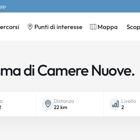
App
ercorsi
Punti di interesse
Mappa
Scopr
tasma di Camere Nuove.
ta
Distanza
Livello
2
22 km
2