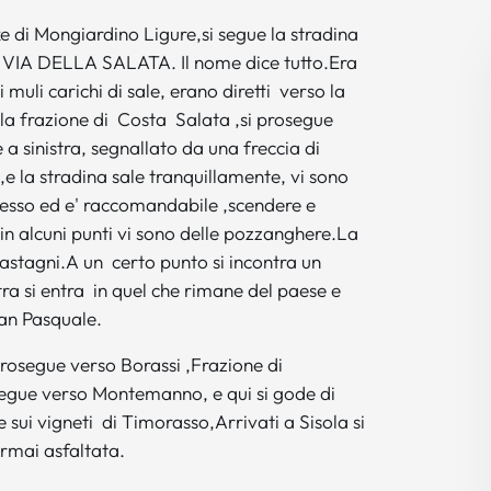
e di Mongiardino Ligure,si segue la stradina
ca VIA DELLA SALATA. Il nome dice tutto.Era
muli carichi di sale, erano diretti verso la
lla frazione di Costa Salata ,si prosegue
 a sinistra, segnallato da una freccia di
e la stradina sale tranquillamente, vi sono
connesso ed e' raccomandabile ,scendere e
e,in alcuni punti vi sono delle pozzanghere.La
castagni.A un certo punto si incontra un
ra si entra in quel che rimane del paese e
San Pasquale.
 prosegue verso Borassi ,Frazione di
segue verso Montemanno, e qui si gode di
 e sui vigneti di Timorasso,Arrivati a Sisola si
rmai asfaltata.