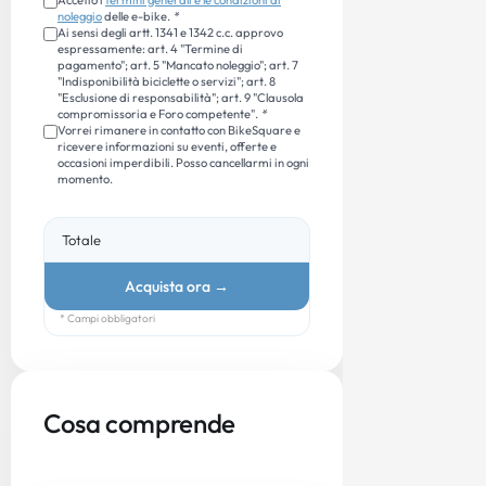
noleggio
delle e-bike.
*
Ai sensi degli artt. 1341 e 1342 c.c. approvo
espressamente: art. 4 "Termine di
pagamento"; art. 5 "Mancato noleggio"; art. 7
"Indisponibilità biciclette o servizi"; art. 8
"Esclusione di responsabilità"; art. 9 "Clausola
compromissoria e Foro competente".
*
Vorrei rimanere in contatto con BikeSquare e
ricevere informazioni su eventi, offerte e
occasioni imperdibili. Posso cancellarmi in ogni
momento.
Totale
Acquista ora
→
* Campi obbligatori
Cosa comprende