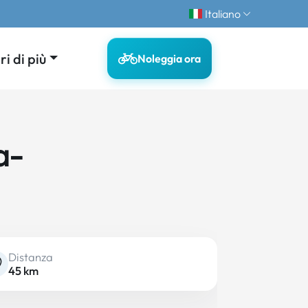
Italiano
i di più
Noleggia ora
a-
Distanza
45 km