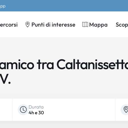
App
ercorsi
Punti di interesse
Mappa
Scopr
mico tra Caltanissett
V.
Durata
4h e 30