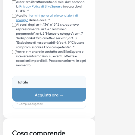
Autorizzo il trattamento dei miei dati secondo
la
Privacy Policy di BikeSquare
in accordo al
GDPR.
*
Accetto i
termini generali e le condizioni di
noleggio
delle e-bike.
*
Ai sensi degli artt. 1341 e 1342 c.c. approvo
espressamente: art. 4 "Termine di
pagamento"; art. 5 "Mancato noleggio"; art. 7
"Indisponibilità biciclette o servizi"; art. 8
"Esclusione di responsabilità"; art. 9 "Clausola
compromissoria e Foro competente".
*
Vorrei rimanere in contatto con BikeSquare e
ricevere informazioni su eventi, offerte e
occasioni imperdibili. Posso cancellarmi in ogni
momento.
Totale
Acquista ora
→
* Campi obbligatori
Cosa comprende