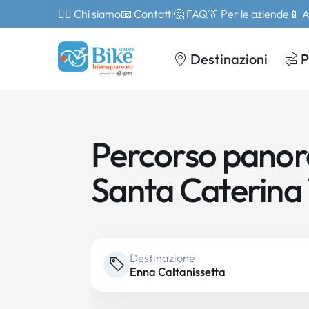
🙎‍♂️ Chi siamo
📧 Contatti
🤔 FAQ
👔 Per le aziende
📱 
Destinazioni
P
Percorso panora
Santa Caterina 
Destinazione
Enna Caltanissetta