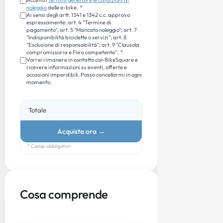
noleggio
delle e-bike.
*
Ai sensi degli artt. 1341 e 1342 c.c. approvo
espressamente: art. 4 "Termine di
pagamento"; art. 5 "Mancato noleggio"; art. 7
"Indisponibilità biciclette o servizi"; art. 8
"Esclusione di responsabilità"; art. 9 "Clausola
compromissoria e Foro competente".
*
Vorrei rimanere in contatto con BikeSquare e
ricevere informazioni su eventi, offerte e
occasioni imperdibili. Posso cancellarmi in ogni
momento.
Totale
Acquista ora
→
* Campi obbligatori
Cosa comprende