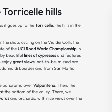
orricelle hills
as it goes up to the
Torricelle
, the hills in the
r the shop, cycling on the Via dei Colli, the
ute of the
UCI Road World Championship
in
 by beautiful
lines of cypresses
and features
n enjoy
great views
: not-to-be-missed are
Madonna di Lourdes and from San Mattia
the panorama over
Valpantena.
Then, the
 at the bottom of the valley. There, we
yards
and orchards, with nice views over the