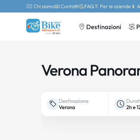
🙎‍♂️ Chi siamo
📧 Contatti
🤔 FAQ
👔 Per le aziende
📱 
Destinazioni
P
Verona Panor
Destinazione
Dura
Verona
2h e 1