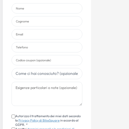
Autorizzo il trattamento dei miei dati secondo
la
Privacy Policy di BikeSquare
in accordo al
GDPR.
*
Accetto i
termini generali e le condizioni di