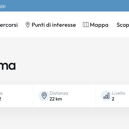
App
ercorsi
Punti di interesse
Mappa
Scopr
ama
ta
Distanza
Livello
2
22 km
2