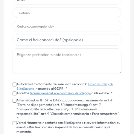
Autorizzo il trattamento dei miei dati secondo la
Privacy Policy di
BikeSquare
in accordo al GDPR.
*
Accetto i
termini generali e le condizioni di noleggio
delle e-bike.
*
Ai sensi degli artt. 1341 e 1342 c.c. approvo espressamente: art. 4
"Termine di pagamento"; art. 5 "Mancato noleggio"; art. 7
"Indisponibilità biciclette o servizi"; art. 8 "Esclusione di
responsabilità"; art. 9 "Clausola compromissoria e Foro competente".
*
Vorrei rimanere in contatto con BikeSquare e ricevere informazioni su
eventi, offerte e occasioni imperdibili. Posso cancellarmi in ogni
momento.