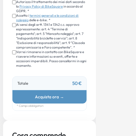
Autorizzo il trattamento dei miei dati secondo
la
Privacy Policy di BikeSquare
in accordo al
GDPR.
*
Accetto i
termini generali e le condizioni di
noleggio
delle e-bike.
*
Ai sensi degli artt. 1341 e 1342 c.c. approvo
espressamente: art. 4 "Termine di
pagamento"; art. 5 "Mancato noleggio"; art. 7
"Indisponibilità biciclette o servizi"; art. 8
"Esclusione di responsabilità"; art. 9 "Clausola
compromissoria e Foro competente".
*
Vorrei rimanere in contatto con BikeSquare e
ricevere informazioni su eventi, offerte e
occasioni imperdibili. Posso cancellarmi in ogni
momento.
50 €
Totale
Acquista ora
→
* Campi obbligatori
Cosa comprende