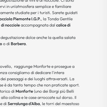
 degustazione di vini e di nocciole. Ci sono
rvi in un'atmosfera semplice e familiare
amente studiate per i turisti. Sarete guidati
occiola Piemonte I.G.P.
, la Tonda Gentile
 di nocciole
accompagnata dal
calice di
a degustazione dolce anche la quella salata
lo
o di
Barbera
.
ovello, raggiunge Monforte e prosegue a
nza consigliamo di dedicare l'intera
ei paesaggi e dei luoghi attraversati. La
se è da tanto tempo che non praticate sport.
storico di
Monforte
(uno dei Borgi più Belli
 alla collina e le case arroccate sul dorso. Il
ne di
Serralunga d'Alba
, le torri del maestoso