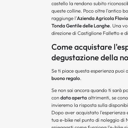
castello la rendono subito riconosc
queste colline. Poco oltre l'antico b
raggiunge l'
Azienda Agricola Flavi
Tonda Gentile delle Langhe
. Una vo
direzione di Castiglione Falletto e d
Come acquistare l'esp
degustazione della no
Se ti piace questa esperienza puoi 
buono regalo
.
Se non sai ancora quando ti sarà po
con
data aperta
altrimenti, se conos
invieremo la risposta sulla disponibi
Dopo aver acquistato l'esperienza e
tua e-bike nel punto di noleggio di 
spieagarti come funziona l'e-bike s