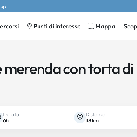
App
ercorsi
Punti di interesse
Mappa
Scopr
e merenda con torta di
Durata
Distanza
6h
38 km