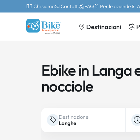
🙎‍♂️ Chi siamo
📧 Contatti
🤔 FAQ
👔 Per le aziende
📱 
Destinazioni
P
Ebike in Langa 
nocciole
Destinazione
Langhe