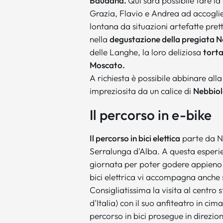
Baudana.
Qui sarà possibile fare la
Grazia, Flavio e Andrea ad accoglie
lontana da situazioni artefatte prett
nella
degustazione della pregiata N
delle Langhe, la loro deliziosa
torta
Moscato.
A richiesta è possibile abbinare all
impreziosita da un calice di
Nebbio
Il percorso in e-bike
Il percorso in bici elettica
parte da N
Serralunga d'Alba. A questa esperie
giornata per poter godere appieno d
bici elettrica vi accompagna anche 
Consigliatissima la visita al centro 
d'Italia) con il suo anfiteatro in cima
percorso in bici prosegue in direzio