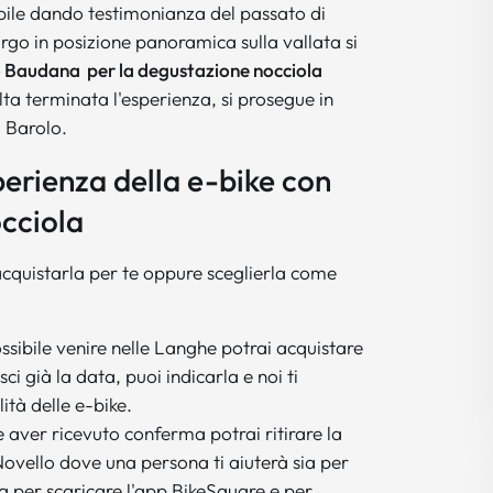
ibile dando testimonianza del passato di
orgo in posizione panoramica sulla vallata si
o Baudana per la degustazione nocciola
lta terminata l'esperienza, si prosegue in
i Barolo.
erienza della e-bike con
cciola
acquistarla per te oppure sceglierla come
ssibile venire nelle Langhe potrai acquistare
ci già la data, puoi indicarla e noi ti
lità delle e-bike.
 aver ricevuto conferma potrai ritirare la
Novello dove una persona ti aiuterà sia per
ia per scaricare l'app BikeSquare e per