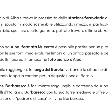
gio di Alba si trova in prossimità della
stazione ferroviaria d
si sposta in modo sostenibile utilizzando i mezzi, in particola
 e-bike sportive di alta gamma, potrete trovare ottime ebik
no
ad
Alba
,
fermata Mussotto
è possibile partire per un giro
con le sue torri medievali, testimoni di un antico passato e p
otti tipici ed il famoso
tartufo bianco
d'Alba
.
ile raggiungere la
langa del Barolo
, visitando le cittadine di
ndo tappa in cantina per la degustazione di Barolo.
del Barbaresco
è facilmente raggiungibile partendo da Alba, 
li d'Italia
e a
Barbaresco
con la sua torre medievale offre 
ta zona il "padrone di casa" è il vino Barbaresco.