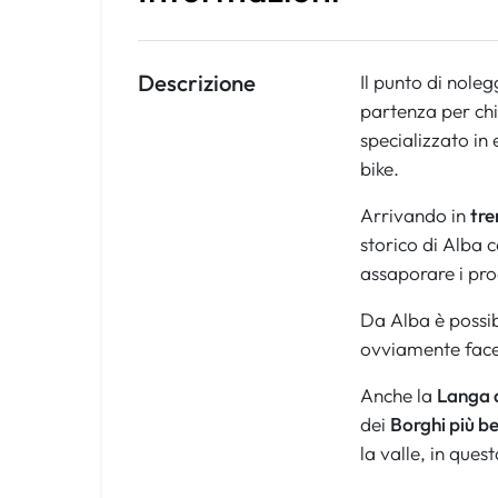
Descrizione
Il punto di noleg
partenza per chi 
specializzato in
bike.
Arrivando in
tre
storico di Alba 
assaporare i prod
Da Alba è possib
ovviamente face
Anche la
Langa 
dei
Borghi più bel
la valle, in ques