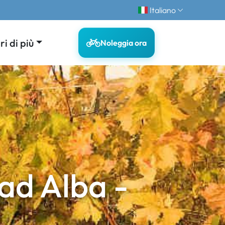
Italiano
i di più
Noleggia ora
 ad Alba -