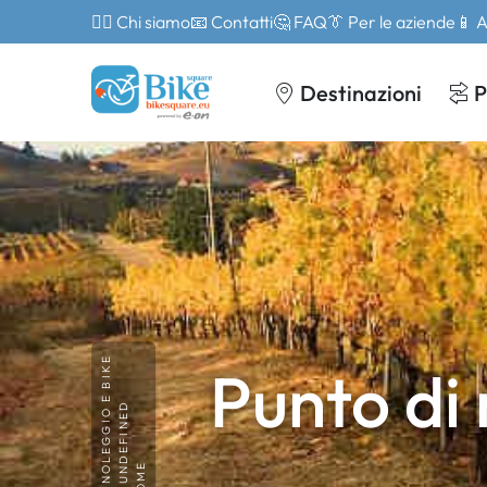
🙎‍♂️ Chi siamo
📧 Contatti
🤔 FAQ
👔 Per le aziende
📱 
Destinazioni
P
NOLEGGIO E BIKE
Punto di 
UNDEFINED
HOME