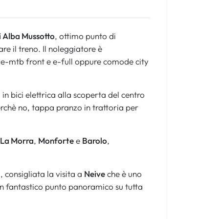
i Alba Mussotto
, ottimo punto di
re il treno. Il noleggiatore è
e e-mtb front e e-full oppure comode city
 in bici elettrica alla scoperta del centro
erchè no, tappa pranzo in trattoria per
La Morra
,
Monforte
e
Barolo
,
consigliata la visita a
Neive
che è uno
un fantastico punto panoramico su tutta