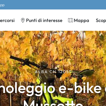
App
ercorsi
Punti di interesse
Mappa
Scopr
ALBA CN 12051
noleggio e-bike
Mussotto