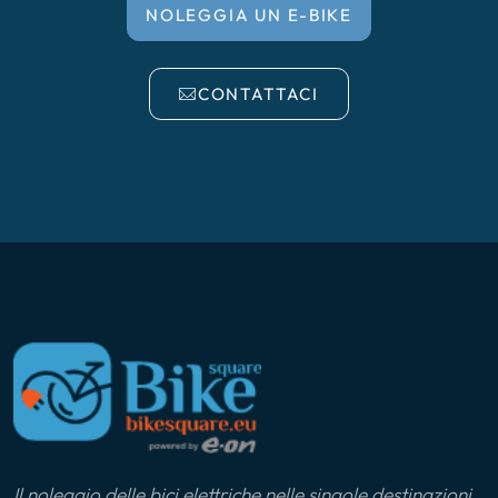
NOLEGGIA UN E-BIKE
CONTATTACI
Il noleggio delle bici elettriche nelle singole destinazioni