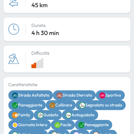
45 km
Durata
4 h 30 min
Difficoltà
Caratteristiche
Strada Asfaltata
Strada Sterrata
Sportivo
Pianeggiante
Collinare
Segnalato su strada
Family
Guidato
Autoguidato
Giornata Intera
Facile
Pianeggiante