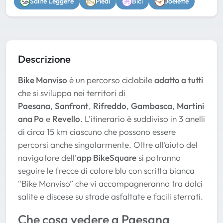
Salite Leggere
Piedi
Bici
Joelette
Descrizione
Bike Monviso
è un percorso ciclabile
adatto a tutti
che si sviluppa nei territori di
Paesana
,
Sanfront
,
Rifreddo
,
Gambasca
,
Martini
ana Po
e
Revello
. L’itinerario è suddiviso in 3 anelli
di circa 15 km ciascuno che possono essere
percorsi anche singolarmente. Oltre all’aiuto del
navigatore dell’
app BikeSquare
si potranno
seguire le frecce di colore blu con scritta bianca
“Bike Monviso” che vi accompagneranno tra dolci
salite e discese su strade asfaltate e facili sterrati.
Che cosa vedere a Paesana