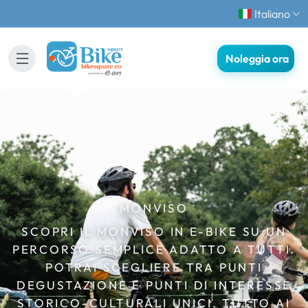
Italiano
Noleggia ora
MONVISO
SCOPRI IL MONVISO IN E-BIKE SU UN
PERCORSO SEMPLICE ADATTO A TUTTI.
POTRAI SCEGLIERE TRA PUNTI
DEGUSTAZIONE E PUNTI DI INTERESSE
STORICO-CULTURALI UNICI. TUTTO AI