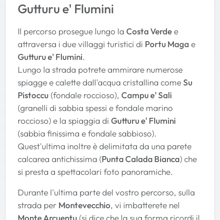
Gutturu e' Flumini
Il percorso prosegue lungo la
Costa Verde
e
attraversa i due villaggi turistici di
Portu Maga
e
Gutturu e' Flumini
.
Lungo la strada potrete ammirare numerose
spiagge e calette dall'acqua cristallina come
Su
Pistoccu
(fondale roccioso),
Campu e' Sali
(granelli di sabbia spessi e fondale marino
roccioso) e la spiaggia di
Gutturu e' Flumini
(sabbia finissima e fondale sabbioso).
Quest'ultima inoltre è delimitata da una parete
calcarea antichissima (
Punta Calada Bianca
) che
si presta a spettacolari foto panoramiche.
Durante l'ultima parte del vostro percorso, sulla
strada per
Montevecchio
, vi imbatterete nel
Monte Arcuentu
(si dice che la sua forma ricordi il