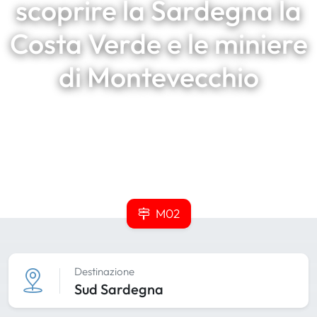
scoprire la Sardegna la
Costa Verde e le miniere
di Montevecchio
M02
Destinazione
Sud Sardegna