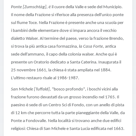
Ponte [Zumschtäg], è
il cuore della Valle e sede del Municipio.
Il nome della Frazione si riferisce alla presenza dell'unico ponte
sul fiume Toce. Nella Frazione è presente anche una scuola per
i bambini delle elementare dove si impara ancora il vecchio
dialetto Walser. Al termine del paese, verso la frazione Brendo,
si trova la più antica casa formazzina,
la Casa Forte
, antica
sede dell'ammano, il capo della colonia walser. Anche qui è
presente un Oratorio dedicato a Santa Caterina. Inaugurata il
25 novembre 1661, la chiesa è stata ampliata nel 1884.
L'ultimo restauro risale al 1986-1987.
San Michele [Tuffald]
, "bosco profondo", i boschi vicini alla
frazione furono devastati da un grosso incendio nel 1765. Il
paesino è sede di un Centro Sci di Fondo, con un anello di pista
di 12 km che percorre tutta la parte pianeggiante della Valle, da
Ponte a Fondovalle. Nella località si trovano anche due edifici
religiosi: Chiesa di San Michele e Santa Lucia edificata nel 1663.