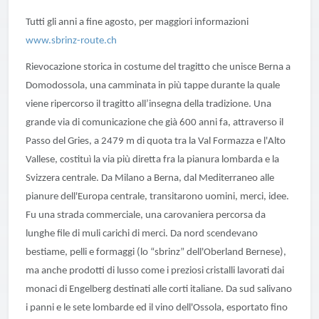
Tutti gli anni a fine agosto, per maggiori informazioni
www.sbrinz-route.ch
Rievocazione storica in costume del tragitto che unisce Berna a
Domodossola, una camminata in più tappe durante la quale
viene ripercorso il tragitto all’insegna della tradizione. Una
grande via di comunicazione che già 600 anni fa, attraverso il
Passo del Gries, a 2479 m di quota tra la Val Formazza e l'Alto
Vallese, costituì la via più diretta fra la pianura lombarda e la
Svizzera centrale. Da Milano a Berna, dal Mediterraneo alle
pianure dell'Europa centrale, transitarono uomini, merci, idee.
Fu una strada commerciale, una carovaniera percorsa da
lunghe file di muli carichi di merci. Da nord scendevano
bestiame, pelli e formaggi (lo “sbrinz” dell'Oberland Bernese),
ma anche prodotti di lusso come i preziosi cristalli lavorati dai
monaci di Engelberg destinati alle corti italiane. Da sud salivano
i panni e le sete lombarde ed il vino dell'Ossola, esportato fino