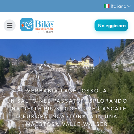
Italiano
Noleggia ora
VERBANIA LAGHI OSSOLA
UN SALTO NEL PASSATO, ESPLORANDO
UNA DELLE PIÙ SUGGESTIVE CASCATE
D’EUROPA INCASTONATA IN UNA
MAESTOSA VALLE WALSER