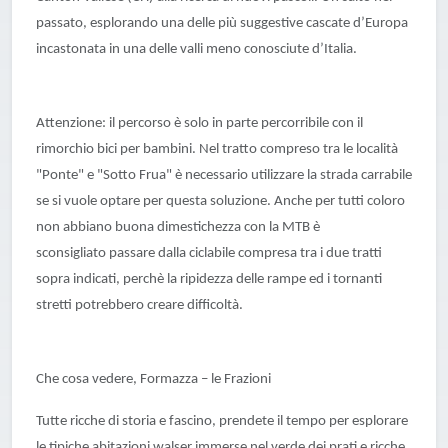
passato, esplorando una delle più suggestive cascate d’Europa
incastonata in una delle valli meno conosciute d’Italia.
Attenzione: il percorso è solo in parte percorribile con il
rimorchio bici per bambini. Nel tratto compreso tra le località
"Ponte" e "Sotto Frua" è necessario utilizzare la strada carrabile
se si vuole optare per questa soluzione. Anche per tutti coloro
non abbiano buona dimestichezza con la MTB è
sconsigliato passare dalla ciclabile compresa tra i due tratti
sopra indicati, perchè la ripidezza delle rampe ed i tornanti
stretti potrebbero creare difficoltà.
Che cosa vedere, Formazza – le Frazioni
Tutte ricche di storia e fascino, prendete il tempo per esplorare
le tipiche abitazioni walser immerse nel verde dei prati e ricche