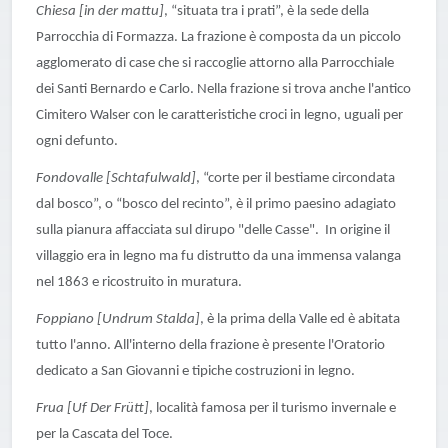
Chiesa [in der mattu]
, “situata tra i prati”, è la sede della
Parrocchia di Formazza. La frazione è composta da un piccolo
agglomerato di case che si raccoglie attorno alla Parrocchiale
dei Santi Bernardo e Carlo. Nella frazione si trova anche l'antico
Cimitero Walser con le caratteristiche croci in legno, uguali per
ogni defunto.
Fondovalle [Schtafulwald]
, “corte per il bestiame circondata
dal bosco”, o “bosco del recinto”, è il primo paesino adagiato
sulla pianura affacciata sul dirupo "delle Casse". In origine il
villaggio era in legno ma fu distrutto da una immensa valanga
nel 1863 e ricostruito in muratura.
Foppiano [Undrum Stalda]
, è la prima della Valle ed è abitata
tutto l'anno. All'interno della frazione è presente l'Oratorio
dedicato a San Giovanni e tipiche costruzioni in legno.
Frua [Uf Der Frütt]
, località famosa per il turismo invernale e
per la Cascata del Toce.