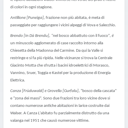
di colori in ogni stagione.
Antillone [Puneiga],
frazione non più abitata, è meta di
passeggiate per raggiungere i vicini alpeggi di Vova e Salecchio.
Brendo [In Dä Brendu], “
nel bosco abbattuto con il fuoco”
, è
un minuscolo agglomerato di case raccolto intorno alla
Chiesetta della Madonna del Carmine. Da qui la Valle si
restringe e si fa più ripida. Nelle vicinanze si trova la Centrale
Giacinto Motta che sfrutta i bacini idroelettrici di Morasco,
Vannino, Sruer, Toggia e Kastel per la produzione di Energia
Elettrica.
Canza [Früduwald] e Grovella [Gurfalu]
, “bosco della cascata”
e “zona dei massi”. Sono due frazioni tra loro vicine dove si
contano numerose antiche abitazioni in larice costruite dai
Walser. A Canza L'abitato fu parzialmente distrutto da una
valanga nel 1951 che causò numerose vittime.