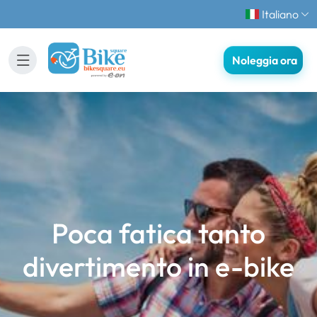
Italiano
Noleggia ora
Poca fatica tanto
divertimento in e-bike