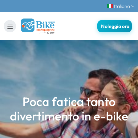
Italiano
Noleggia ora
Poca fatica tanto
divertimento in e-bike