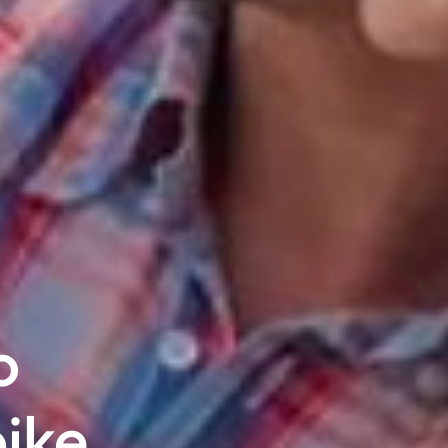
o
bike