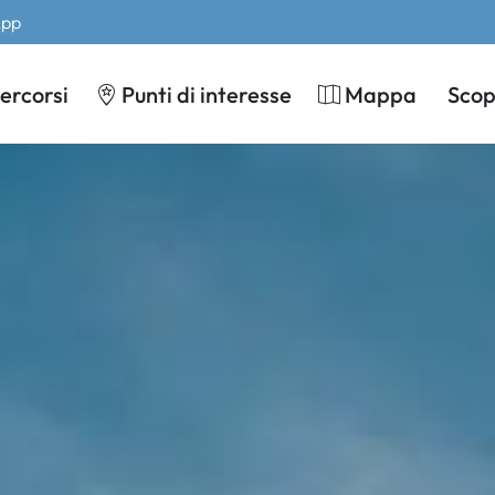
App
ercorsi
Punti di interesse
Mappa
Scopr