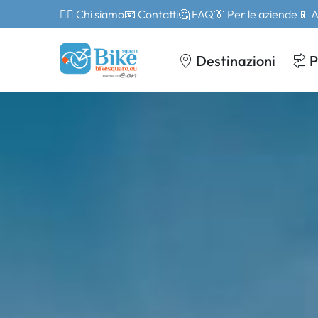
🙎‍♂️ Chi siamo
📧 Contatti
🤔 FAQ
👔 Per le aziende
📱 
Destinazioni
P