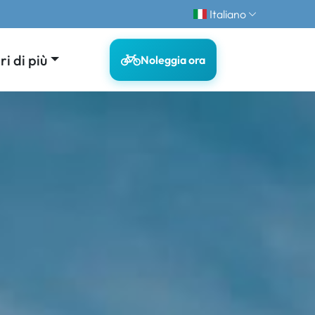
Italiano
i di più
Noleggia ora