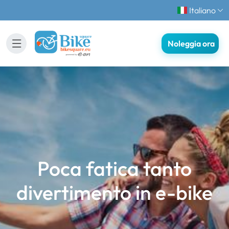
Italiano
Noleggia ora
Poca fatica tanto
divertimento in e-bike