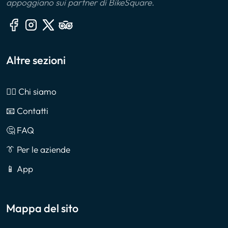
appoggiano sui partner di BikeSquare.
Altre sezioni
🙎‍♂️ Chi siamo
📧 Contatti
🤔 FAQ
👔 Per le aziende
📱 App
Mappa del sito