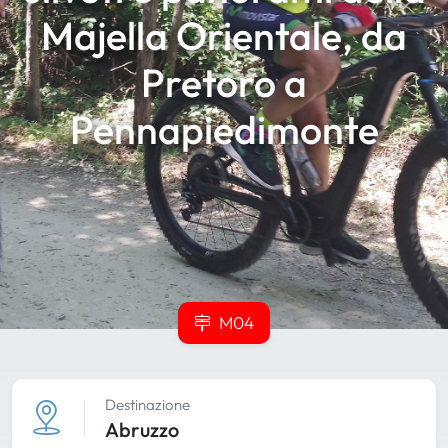
Majella Orientale, da
Pretoro a
Pennapiedimonte
M04
Destinazione
Abruzzo