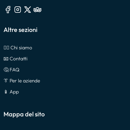
Altre sezioni
🙎‍♂️ Chi siamo
📧 Contatti
🤔 FAQ
👔 Per le aziende
📱 App
Mappa del sito