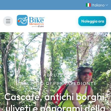
Italiano
Noleggia ora
ABRUZZO
IL BALZOLO DI PENNAPEDIONTE
Cascate, antichi borghi,
uliveti e panorami della