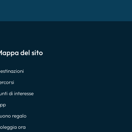
appa del sito
estinazioni
ercorsi
unti di interesse
pp
uono regalo
oleggia ora