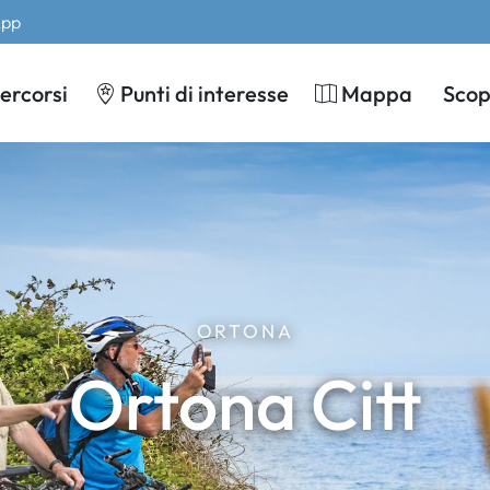
App
ercorsi
Punti di interesse
Mappa
Scopr
ORTONA
Ortona Citt