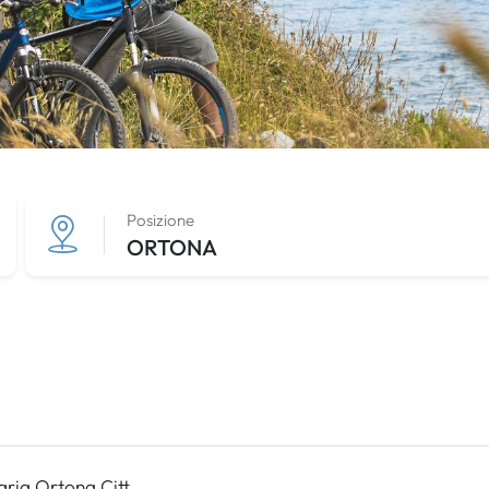
Posizione
ORTONA
aria Ortona Citt