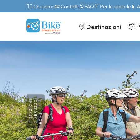
🙎‍♂️ Chi siamo
📧 Contatti
🤔 FAQ
👔 Per le aziende
📱 
Destinazioni
P
STAZIONE
ABRUZZO
HOME