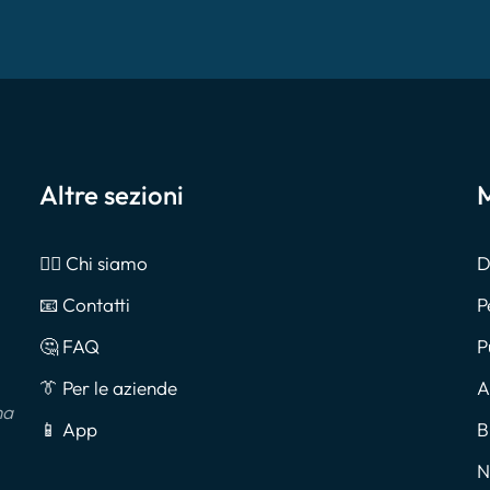
Altre sezioni
M
🙎‍♂️ Chi siamo
D
📧 Contatti
P
🤔 FAQ
P
👔 Per le aziende
A
na
📱 App
B
N