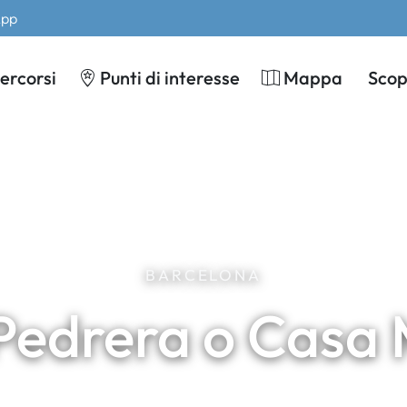
App
ercorsi
Punti di interesse
Mappa
Scopr
BARCELONA
Pedrera o Casa 