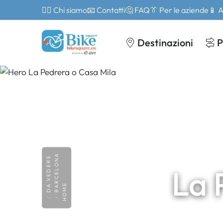
🙎‍♂️ Chi siamo
📧 Contatti
🤔 FAQ
👔 Per le aziende
📱 
Destinazioni
P
BARCELONA
DA VEDERE
La 
HOME