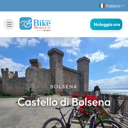
Italiano
Noleggia ora
BOLSENA
Castello di Bolsena