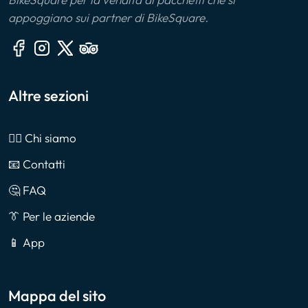
appoggiano sui partner di BikeSquare.
Altre sezioni
🙎‍♂️ Chi siamo
📧 Contatti
🤔 FAQ
👔 Per le aziende
📱 App
Mappa del sito