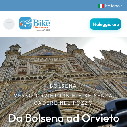
Italiano
Noleggia ora
BOLSENA
VERSO ORVIETO IN E-BIKE SENZA
CADERE NEL POZZO
Da Bolsena ad Orvieto