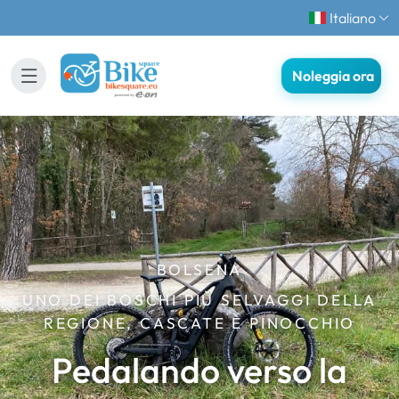
Italiano
Noleggia ora
BOLSENA
UNO DEI BOSCHI PIÙ SELVAGGI DELLA
REGIONE, CASCATE E PINOCCHIO
Pedalando verso la