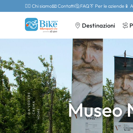
🙎‍♂️ Chi siamo
📧 Contatti
🤔 FAQ
👔 Per le aziende
📱 
Destinazioni
P
DA VEDERE
Museo N
CREMA
HOME