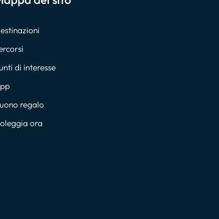
estinazioni
ercorsi
unti di interesse
pp
uono regalo
oleggia ora