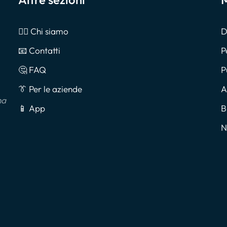
🙎‍♂️ Chi siamo
D
📧 Contatti
P
🤔 FAQ
P
👔 Per le aziende
A
na
📱 App
B
N