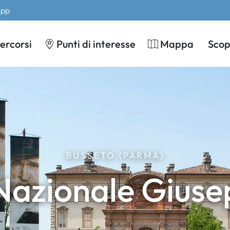
App
ercorsi
Punti di interesse
Mappa
Scopr
BUSSETO (PARMA)
azionale Giuse