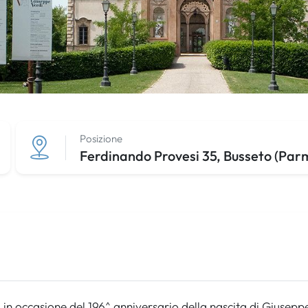
Posizione
Ferdinando Provesi 35, Busseto (Par
in occasione del 196^ anniversario della nascita di Giuseppe