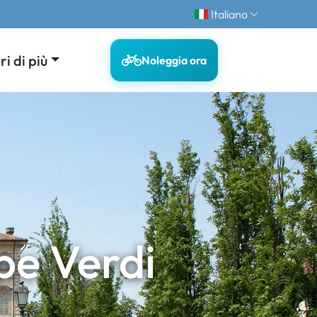
Italiano
i di più
Noleggia ora
pe Verdi