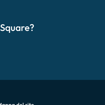
eSquare?
appa del sito