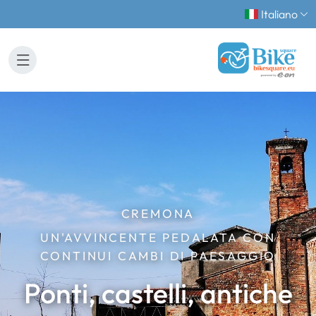
Italiano
CREMONA
UN'AVVINCENTE PEDALATA CON
CONTINUI CAMBI DI PAESAGGIO
Ponti, castelli, antiche