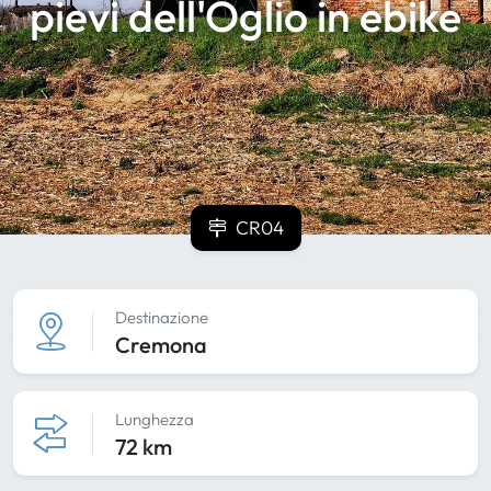
pievi dell'Oglio in ebike
CR04
Destinazione
Cremona
Lunghezza
72 km