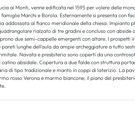
Lucia ai Monti, venne edificata nel 1595 per volere delle mon
e famiglie Marchi e Borola. Esternamente si presenta con fa
 addossata al fianco meridionale della chiesa. Impianto pl
quadrangolare rialzato di tre gradini e concluso con abside a 
aprono due semi-cappelle emergenti con altare. I prospetti int
e pareti lunghe dell’aula da ampie archeggiature a tutto ses
tale. Navata e presbiterio sono coperti da una controsoffit
l catino absidale. Copertura a due falde con struttura port
ria di tipo tradizionale e manto in coppi di laterizio. La pa
mo rosso Verona e marmo biancone; il piano del presbiterio
te.