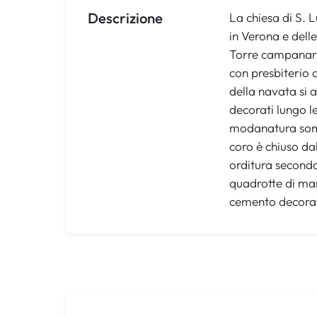
Descrizione
La chiesa di S. 
in Verona e dell
Torre campanaria
con presbiterio 
della navata si 
decorati lungo l
modanatura sommi
coro è chiuso da
orditura seconda
quadrotte di mar
cemento decora