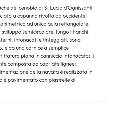
ache del cenobio di S. Lucia d’Ognissanti
cciata a capanna rivolta ad occidente.
animetrico ad unica aula rettangolare,
sviluppo semicircolare; lungo i fianchi
erni, intonacati e tinteggiati, sono
to, e da una cornice a semplice
tatura piana in canniccio intonacato; il
ante composta da capriate lignee;
vimentazione della navata è realizzata in
 è pavimentato con piastrelle di