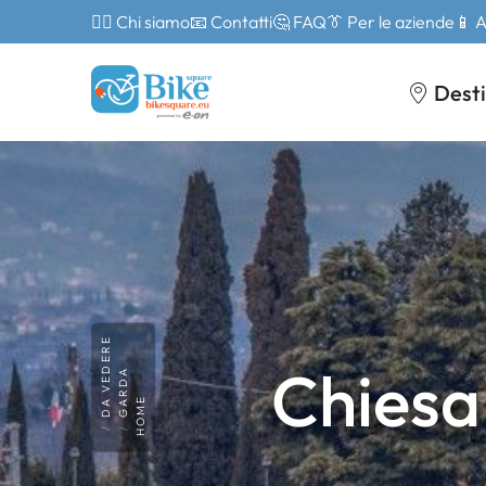
🙎‍♂️ Chi siamo
📧 Contatti
🤔 FAQ
👔 Per le aziende
📱 
Desti
DA VEDERE
Chiesa 
GARDA
HOME