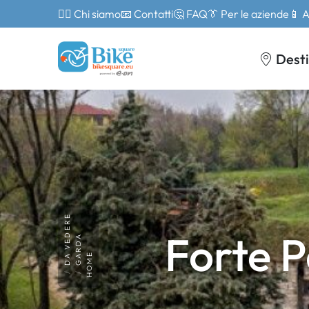
🙎‍♂️ Chi siamo
📧 Contatti
🤔 FAQ
👔 Per le aziende
📱 
Desti
DA VEDERE
Forte 
GARDA
HOME