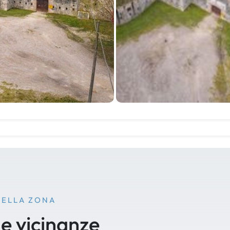
NELLA ZONA
le vicinanze