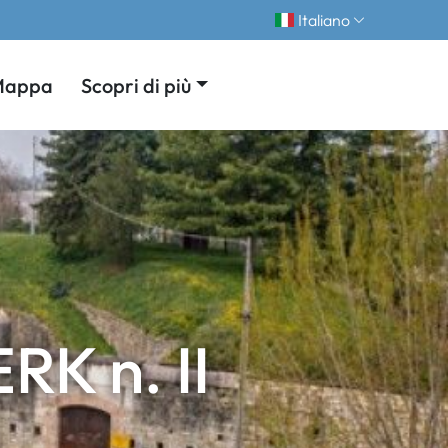
Italiano
Mappa
Scopri di più
K n. II