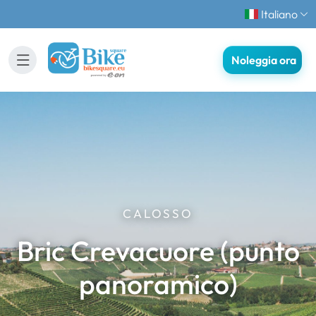
Italiano
Noleggia ora
CALOSSO
Bric Crevacuore (punto
panoramico)