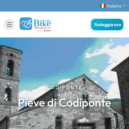
Italiano
Noleggia ora
CODIPONTE
Pieve di Codiponte