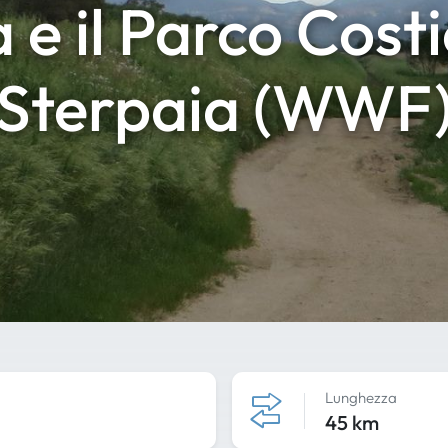
 e il Parco Cost
Sterpaia (WWF
Lunghezza
45 km