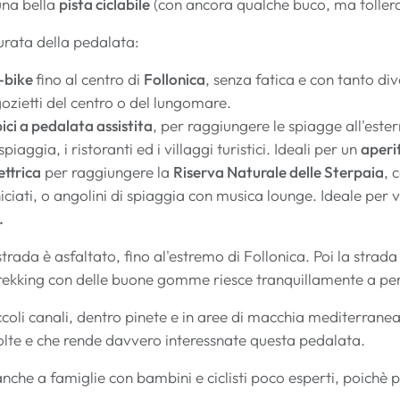
una bella
pista ciclabile
(con ancora qualche buco, ma tollera
durata della pedalata:
-bike
fino al centro di
Follonica
, senza fatica e con tanto di
gozietti del centro o del lungomare.
bici a pedalata assistita
, per raggiungere le spiagge all'ester
spiaggia, i ristoranti ed i villaggi turistici. Ideali per un
aperi
lettrica
per raggiungere la
Riserva Naturale delle Sterpaia
, 
niciati, o angolini di spiaggia con musica lounge. Ideale per 
.
 strada è asfaltato, fino al'estremo di Follonica. Poi la stra
rekking con delle buone gomme riesce tranquillamente a perc
ccoli canali, dentro pinete e in aree di macchia mediterran
lte e che rende davvero interessnate questa pedalata.
nche a famiglie con bambini e ciclisti poco esperti, poichè 