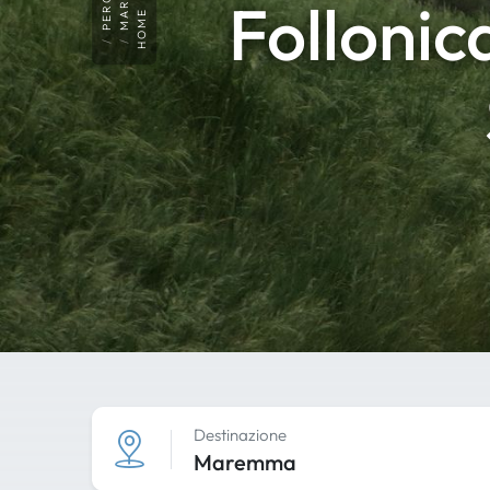
Follonica
HOME
Destinazione
Maremma