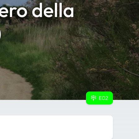
iero della
)
E02