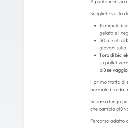
A puntone inizia 
Scegliete voi la 
15 minuti di
e
gelato e i ne
30 minuti di
giovani sulla 
1 ora di bici e
su pallet ver
più selvaggia
Il primo tratto di
normale bici da t
Si passa lungo pi
che cambia più vo
Percorso adatto a