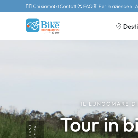
🙎‍♂️ Chi siamo
📧 Contatti
🤔 FAQ
👔 Per le aziende
📱 
Desti
IL LUNGOMARE DI
Tour in b
PERCORSO
MAREMMA