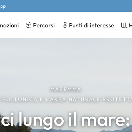
App
nazioni
Percorsi
Punti di interesse
MAREMMA
 FOLLONICA E L'AREA NATURALE PROTETT
ici lungo il mare: