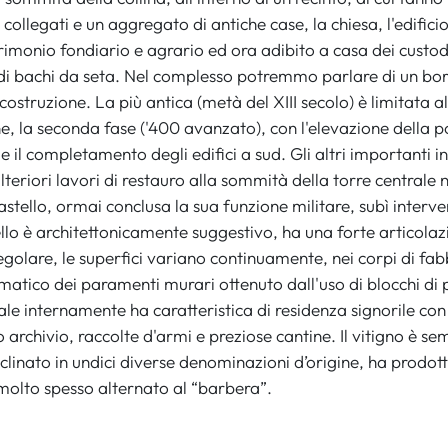
ci collegati e un aggregato di antiche case, la chiesa, l'edific
rimonio fondiario e agrario ed ora adibito a casa dei custod
di bachi da seta. Nel complesso potremmo parlare di un borgo 
i costruzione. La più antica (metà del XIII secolo) è limitata a
 la seconda fase ('400 avanzato), con l'elevazione della porta
 e il completamento degli edifici a sud. Gli altri importanti in
teriori lavori di restauro alla sommità della torre centrale ne
astello, ormai conclusa la sua funzione militare, subì interv
tello è architettonicamente suggestivo, ha una forte articolaz
regolare, le superfici variano continuamente, nei corpi di fa
omatico dei paramenti murari ottenuto dall'uso di blocchi di 
le internamente ha caratteristica di residenza signorile con 
o archivio, raccolte d'armi e preziose cantine. Il vitigno è sem
linato in undici diverse denominazioni d’origine, ha prodotto
molto spesso alternato al “barbera”.