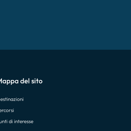
appa del sito
estinazioni
ercorsi
unti di interesse