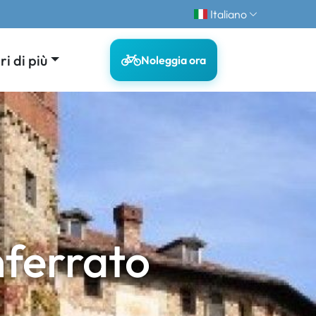
Italiano
i di più
Noleggia ora
nferrato