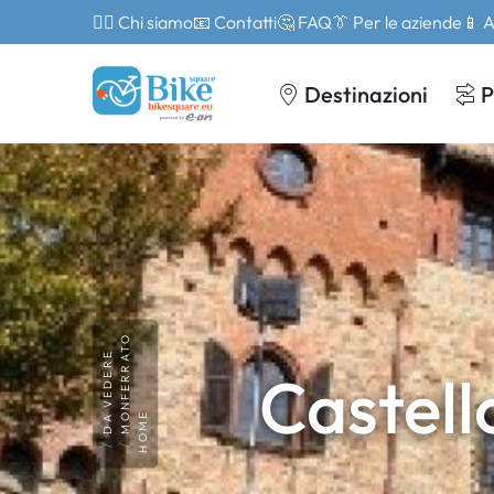
🙎‍♂️ Chi siamo
📧 Contatti
🤔 FAQ
👔 Per le aziende
📱 
Destinazioni
P
MONFERRATO
DA VEDERE
Castell
HOME