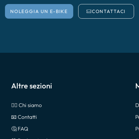
NOLEGGIA UN E-BIKE
CONTATTACI
Altre sezioni
M
🙎‍♂️ Chi siamo
D
📧 Contatti
P
🤔 FAQ
P