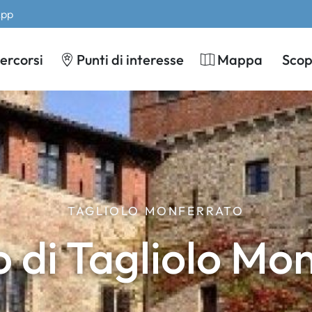
App
ercorsi
Punti di interesse
Mappa
Scopr
TAGLIOLO MONFERRATO
o di Tagliolo Mo