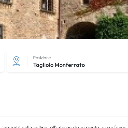
Posizione
Tagliolo Monferrato
la sommità della collina, all'interno di un recinto, di cui fann