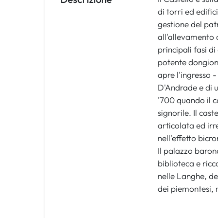
di torri ed edifi
gestione del pat
all'allevamento 
principali fasi d
potente dongione,
apre l'ingresso -
D'Andrade e di ul
'700 quando il c
signorile. Il cas
articolata ed ir
nell'effetto bicr
Il palazzo barona
biblioteca e ricc
nelle Langhe, dec
dei piemontesi, 