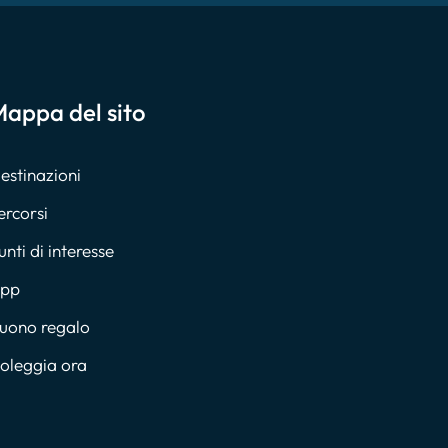
appa del sito
estinazioni
ercorsi
unti di interesse
pp
uono regalo
oleggia ora