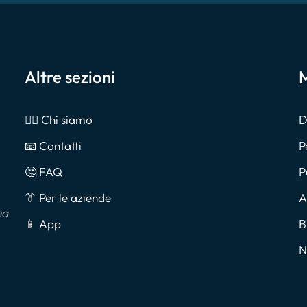
Altre sezioni
M
🙎‍♂️ Chi siamo
D
📧 Contatti
P
🤔 FAQ
P
👔 Per le aziende
A
na
📱 App
B
N