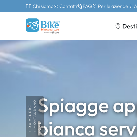
🙎‍♂️ Chi siamo
📧 Contatti
🤔 FAQ
👔 Per le aziende
📱 
Desti
Spiagge ap
MONTALBANO
DA VEDERE
bianca serv
HOME