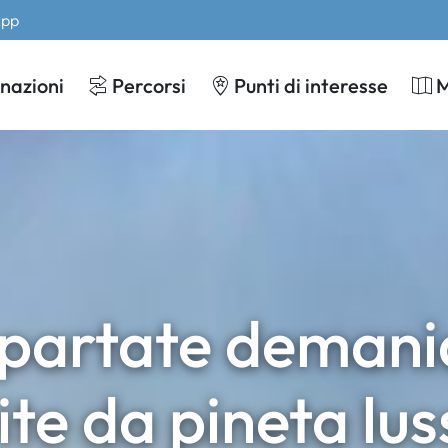
App
nazioni
Percorsi
Punti di interesse
partate demanial
ite da pineta lu