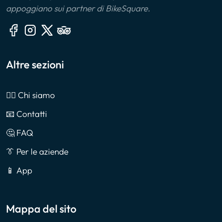
appoggiano sui partner di BikeSquare.
Altre sezioni
🙎‍♂️ Chi siamo
📧 Contatti
🤔 FAQ
👔 Per le aziende
📱 App
Mappa del sito