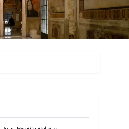
tuata nei
Musei Capitolini
, sul