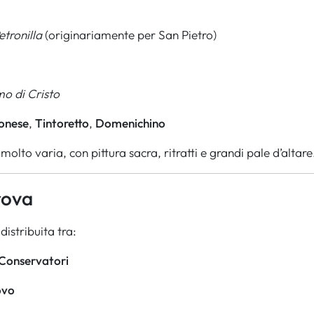
tronilla
(originariamente per San Pietro)
mo di Cristo
onese
,
Tintoretto
,
Domenichino
molto varia, con pittura sacra, ritratti e grandi pale d’altare
rova
istribuita tra:
 Conservatori
ovo