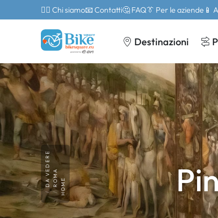
🙎‍♂️ Chi siamo
📧 Contatti
🤔 FAQ
👔 Per le aziende
📱 
Destinazioni
P
DA VEDERE
Pi
ROMA
HOME