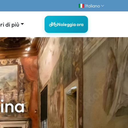
Italiano
i di più
Noleggia ora
ina