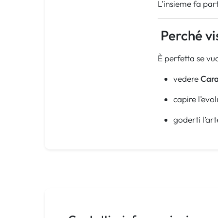
L’insieme fa par
Perché vi
È perfetta se vuo
vedere
Cara
capire l’evol
goderti l’ar