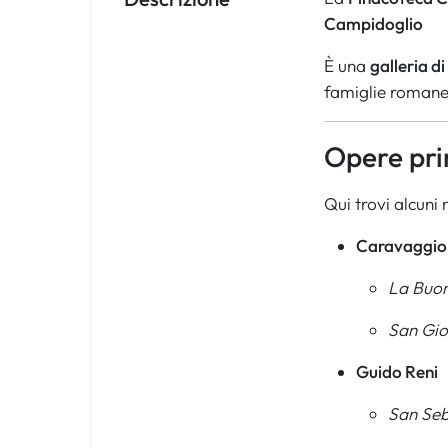
Campidoglio
È una
galleria di
famiglie romane (
Opere pri
Qui trovi alcuni 
Caravaggio
La Buon
San Gio
Guido Reni
San Seb