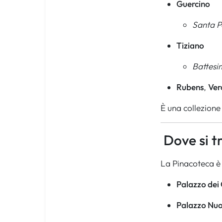
Guercino
Santa Pe
Tiziano
Battesi
Rubens
,
Ver
È una collezione 
Dove si t
La Pinacoteca è d
Palazzo dei
Palazzo Nu