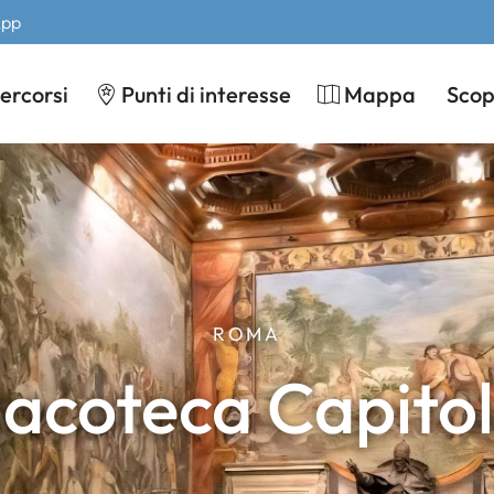
App
ercorsi
Punti di interesse
Mappa
Scopr
ROMA
nacoteca Capitol