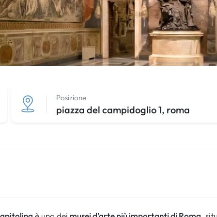
Posizione
piazza del campidoglio 1, roma
apitolina
è uno dei
musei d’arte più importanti di Roma
, si