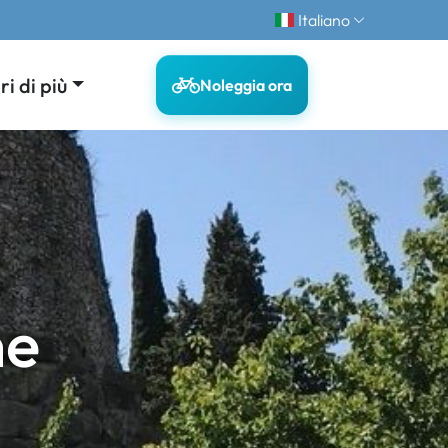
Italiano
i di più
Noleggia ora
ne