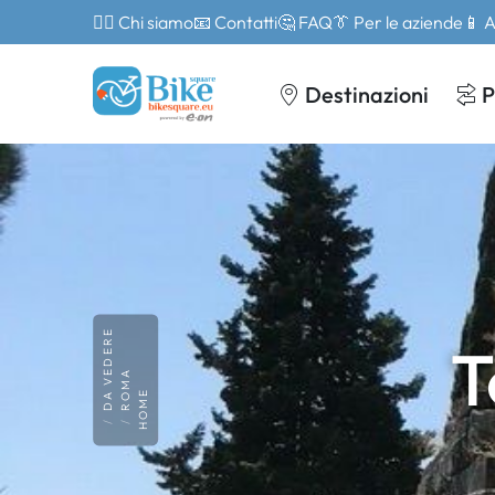
🙎‍♂️ Chi siamo
📧 Contatti
🤔 FAQ
👔 Per le aziende
📱 
Destinazioni
P
DA VEDERE
T
ROMA
HOME