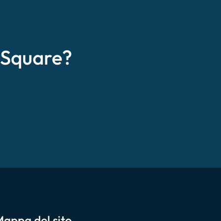
eSquare?
appa del sito