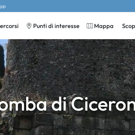
App
ercorsi
Punti di interesse
Mappa
Scopr
omba di Cicero