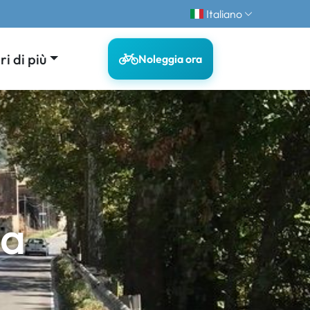
Italiano
i di più
Noleggia ora
la