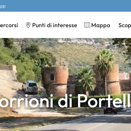
App
ercorsi
Punti di interesse
Mappa
Scopr
orrioni di Portel