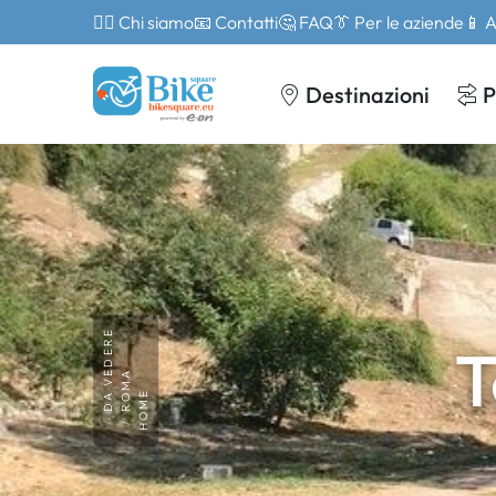
🙎‍♂️ Chi siamo
📧 Contatti
🤔 FAQ
👔 Per le aziende
📱 
Destinazioni
P
DA VEDERE
T
ROMA
HOME