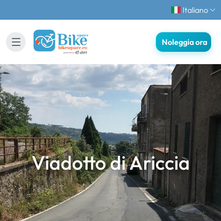
Italiano
Noleggia ora
Viadotto di Ariccia