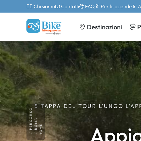
🙎‍♂️ Chi siamo
📧 Contatti
🤔 FAQ
👔 Per le aziende
📱 
Destinazioni
P
5 TAPPA DEL TOUR L'UNGO L'A
PERCORSO
ROMA
Appia
HOME