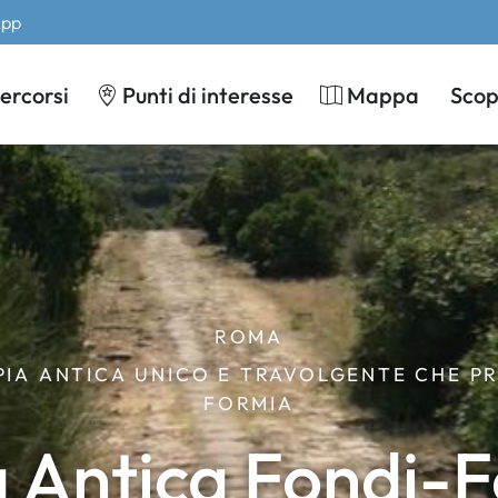
App
ercorsi
Punti di interesse
Mappa
Scopr
ROMA
PPIA ANTICA UNICO E TRAVOLGENTE CHE P
FORMIA
 Antica Fondi-