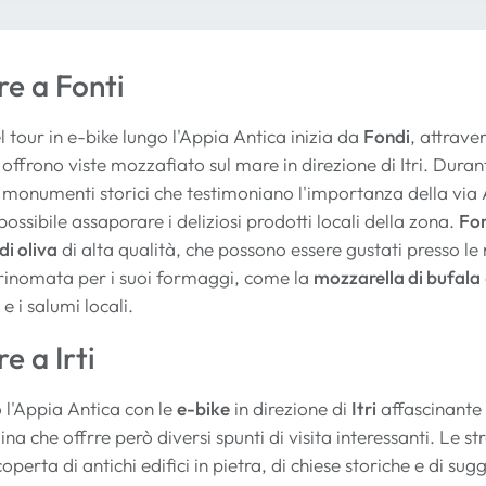
e a Fonti
 tour in e-bike lungo l'Appia Antica inizia da
Fondi
, attrave
ffrono viste mozzafiato sul mare in direzione di Itri. Durant
 e monumenti storici che testimoniano l'importanza della vi
 possibile assaporare i deliziosi prodotti locali della zona.
Fo
di oliva
di alta qualità, che possono essere gustati presso l
è rinomata per i suoi formaggi, come la
mozzarella di bufala
e i salumi locali.
e a Irti
 l'Appia Antica con le
e-bike
in direzione di
Itri
affascinante b
ina che offrre però diversi spunti di visita interessanti. Le st
perta di antichi edifici in pietra, di chiese storiche e di s