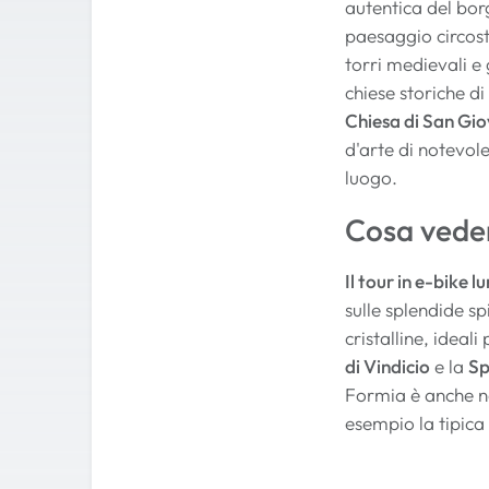
autentica del bo
paesaggio circost
torri medievali e
chiese storiche di
Chiesa di San Gio
d'arte di notevole
luogo.
Cosa vede
Il tour in e-bike 
sulle splendide s
cristalline, ideal
di Vindicio
e la
Sp
Formia è anche no
esempio la tipica 