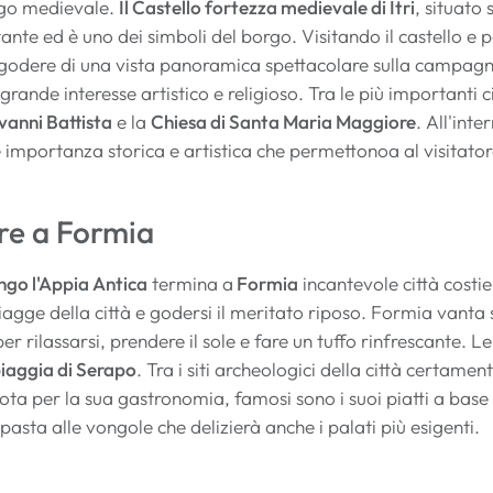
rgo medievale.
Il Castello fortezza medievale di Itri
, situato
ante ed è uno dei simboli del borgo. Visitando il castello e 
 godere di una vista panoramica spettacolare sulla campagna 
 grande interesse artistico e religioso. Tra le più importanti c
vanni Battista
e la
Chiesa di Santa Maria Maggiore
. All'int
 importanza storica e artistica che permettonoa al visitatore d
re a Formia
lungo l'Appia Antica
termina a
Formia
incantevole città costie
piagge della città e godersi il meritato riposo. Formia vant
i per rilassarsi, prendere il sole e fare un tuffo rinfrescante
iaggia di Serapo
. Tra i siti archeologici della città certamen
ta per la sua gastronomia, famosi sono i suoi piatti a base 
pasta alle vongole che delizierà anche i palati più esigenti.