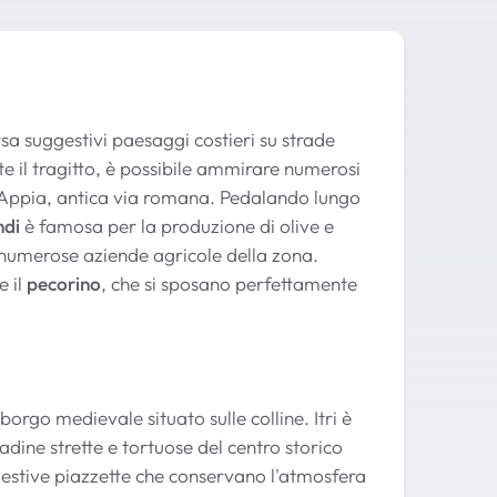
rsa suggestivi paesaggi costieri su strade
e il tragitto, è possibile ammirare numerosi
a Appia, antica via romana. Pedalando lungo
ndi
è famosa per la produzione di olive e
e numerose aziende agricole della zona.
e il
pecorino
, che si sposano perfettamente
orgo medievale situato sulle colline. Itri è
radine strette e tortuose del centro storico
uggestive piazzette che conservano l'atmosfera