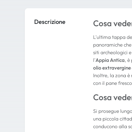
Descrizione
Cosa veder
L'ultima tappa del
panoramiche che o
siti archeologici
l'
Appia Antica
, è
olio extravergine 
Inoltre, la zona 
con il pane fresco 
Cosa veder
Si prosegue lungo
una piccola cittad
conducono alla sco