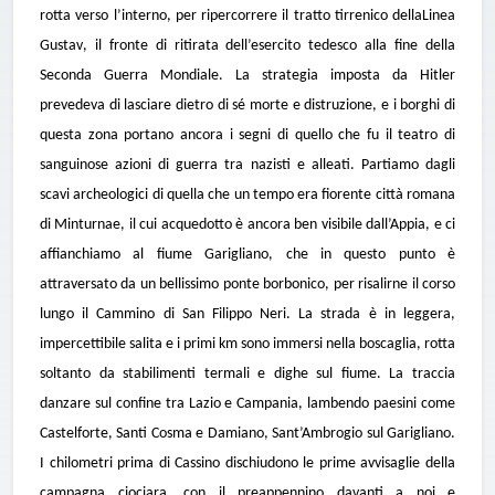
rotta verso l’interno, per ripercorrere il tratto tirrenico della
Linea
Gustav
, il fronte di ritirata dell’esercito tedesco alla fine della
Seconda Guerra Mondiale. La strategia imposta da Hitler
prevedeva di lasciare dietro di sé morte e distruzione, e i borghi di
questa zona portano ancora i segni di quello che fu il teatro di
sanguinose azioni di guerra tra nazisti e alleati.
Partiamo dagli
scavi archeologici
di quella che un tempo era fiorente città romana
di
Minturnae
, il cui acquedotto è ancora ben visibile dall’Appia, e ci
affianchiamo al
fiume Garigliano
, che in questo punto è
attraversato da un bellissimo ponte borbonico, per risalirne il corso
lungo il
Cammino di San Filippo Neri
. La strada è in leggera,
impercettibile salita e i primi km sono immersi nella boscaglia, rotta
soltanto da stabilimenti termali e dighe sul fiume. La traccia
danzare sul confine tra Lazio e Campania, lambendo paesini come
Castelforte, Santi Cosma e Damiano, Sant’Ambrogio sul Garigliano.
I chilometri prima di Cassino dischiudono le prime avvisaglie della
campagna ciociara, con il preappennino davanti a noi e