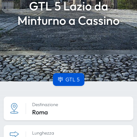
GTL 5 Lazio da
Minturno a Cassino
GTL 5
Destinazione
Roma
Lunghezza