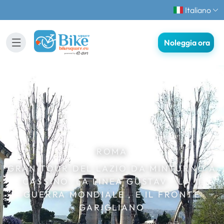
Italiano
Noleggia ora
ROMA
GRAN TOUR DEL LAZIO DA MINTURNO A
CASSINO. LA LINEA GUSTAV , LA II
GUERRA MONDIALE , E IL FRONTE
GARIGLIANO