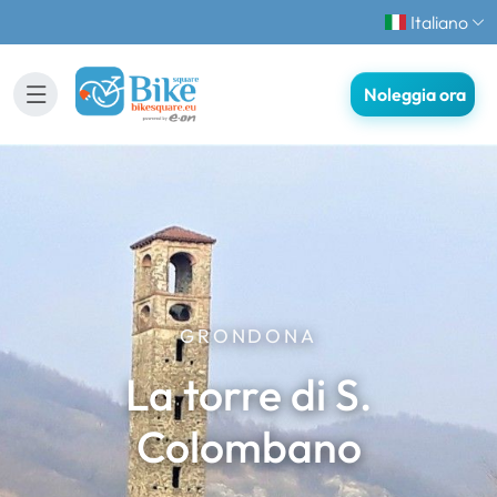
Italiano
Noleggia ora
GRONDONA
La torre di S.
Colombano