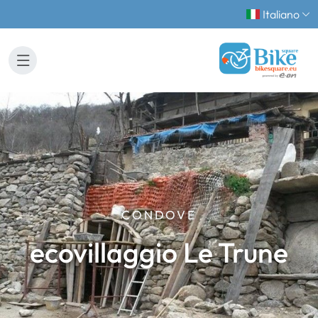
Italiano
CONDOVE
ecovillaggio Le Trune