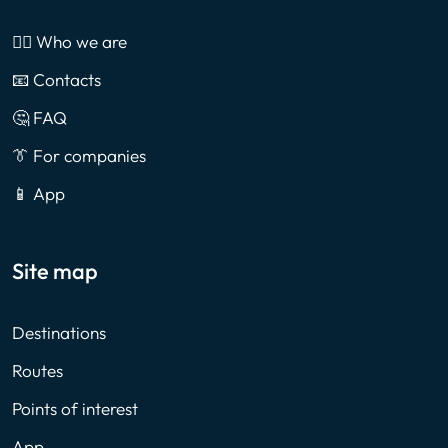
🙎‍♂️ Who we are
📧 Contacts
🤔 FAQ
👔 For companies
📱 App
Site map
Destinations
Routes
Points of interest
App