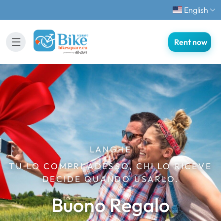
English
Rent now
LANGHE
TU LO COMPRI ADESSO, CHI LO RICEVE
DECIDE QUANDO USARLO.
Buono Regalo