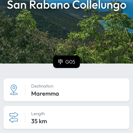
San Rabano Collelungo
G05
Destination
Maremma
Length
35 km