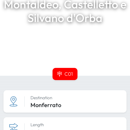
Montaldeo, Castelletto e
Silvano d'Orba
C01
Destination
Monferrato
Length