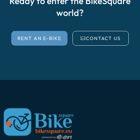
Ready to enter the BikeSquare
world?
RENT AN E-BIKE
CONTACT US