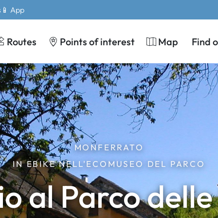
s
📱 App
Routes
Points of interest
Map
Find 
MONFERRATO
IN EBIKE NELL'ECOMUSEO DEL PARCO
o al Parco dell