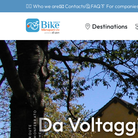
🙎‍♂️ Who we are
📧 Contacts
🤔 FAQ
👔 For companie
Destinations
MONFERRATO
Da Voltaggi
ROUTE
HOME