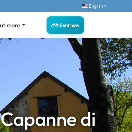
English
out more
Rent now
e Capanne di