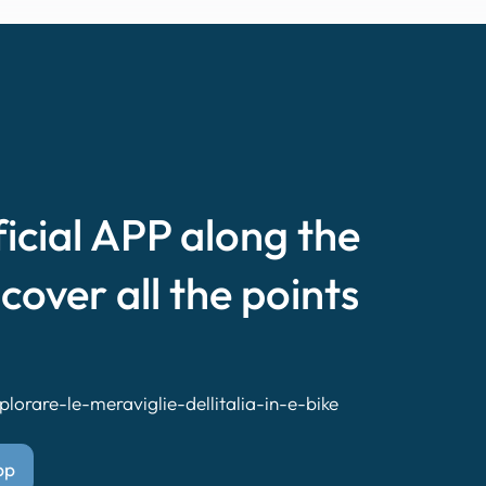
ficial APP along the
scover all the points
lorare-le-meraviglie-dellitalia-in-e-bike
pp