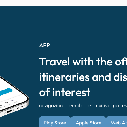
APP
Travel with the of
itineraries and di
of interest
navigazione-semplice-e-intuitiva-per-esp
Play Store
Apple Store
Web A