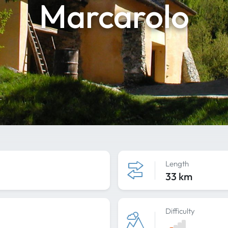
Marcarolo
Length
33 km
Difficulty